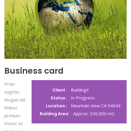
Business card
Proin
BuildingX
Client :
sagittis
In Progress
Status :
feugiat elit
Mountain View CA 94043
Location :
finibus
Approx: 330,000 m2
Building Area:
pretium.
Donec et